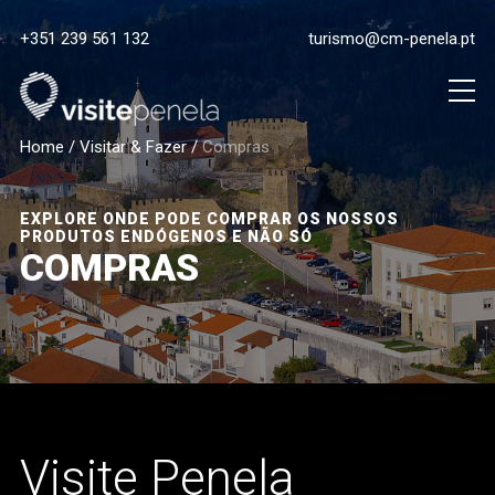
+351 239 561 132
turismo@cm-penela.pt
Home
/
Visitar & Fazer
/
Compras
EXPLORE ONDE PODE COMPRAR OS NOSSOS
PRODUTOS ENDÓGENOS E NÃO SÓ
COMPRAS
Visite Penela