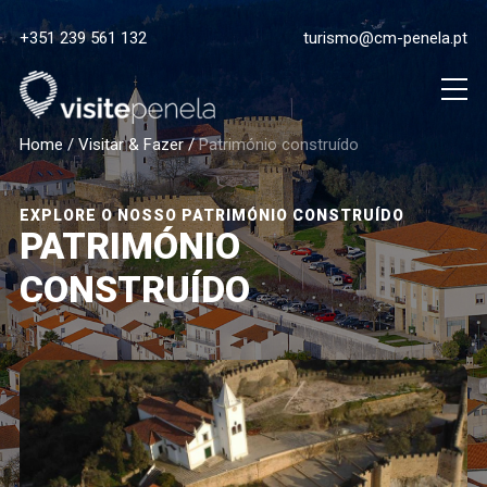
+351 239 561 132
turismo@cm-penela.pt
Home
/
Visitar & Fazer
/
Património construído
EXPLORE O NOSSO PATRIMÓNIO CONSTRUÍDO
PATRIMÓNIO
CONSTRUÍDO