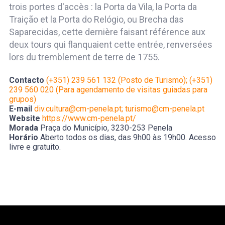
trois portes d'accès : la Porta da Vila, la Porta da
Traição et la Porta do Relógio, ou Brecha das
Saparecidas, cette dernière faisant référence aux
deux tours qui flanquaient cette entrée, renversées
lors du tremblement de terre de 1755.
Contacto
(+351) 239 561 132 (Posto de Turismo); (+351)
239 560 020 (Para agendamento de visitas guiadas para
grupos)
E-mail
div.cultura@cm-penela.pt; turismo@cm-penela.pt
Website
https://www.cm-penela.pt/
Morada
Praça do Município, 3230-253 Penela
Horário
Aberto todos os dias, das 9h00 às 19h00. Acesso
livre e gratuito.