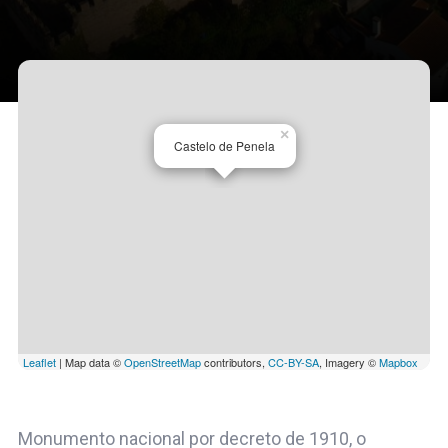
×
Castelo de Penela
Leaflet
| Map data ©
OpenStreetMap
contributors,
CC-BY-SA
, Imagery ©
Mapbox
Monumento nacional por decreto de 1910, o