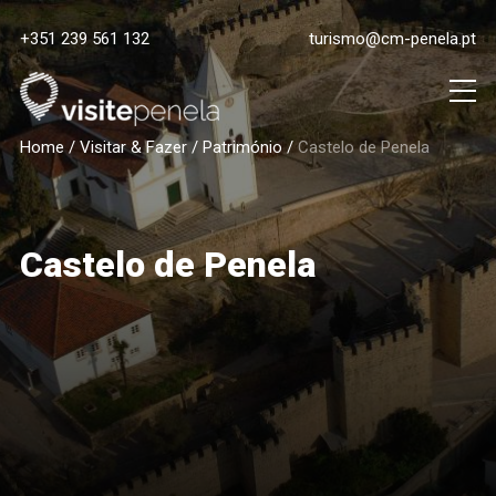
+351 239 561 132
turismo@cm-penela.pt
Home
/
Visitar & Fazer
/
Património
/
Castelo de Penela
Castelo de Penela