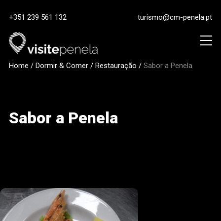
+351 239 561 132
turismo@cm-penela.pt
Home
/
Dormir & Comer
/
Restauração
/
Sabor a Penela
Sabor a Penela