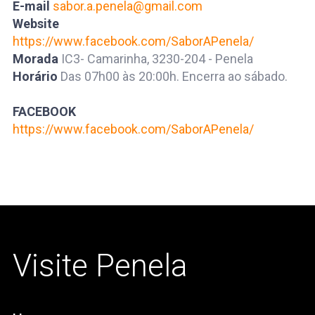
E-mail
sabor.a.penela@gmail.com
Website
https://www.facebook.com/SaborAPenela/
Morada
IC3- Camarinha, 3230-204 - Penela
Horário
Das 07h00 às 20:00h. Encerra ao sábado.
FACEBOOK
https://www.facebook.com/SaborAPenela/
Visite Penela