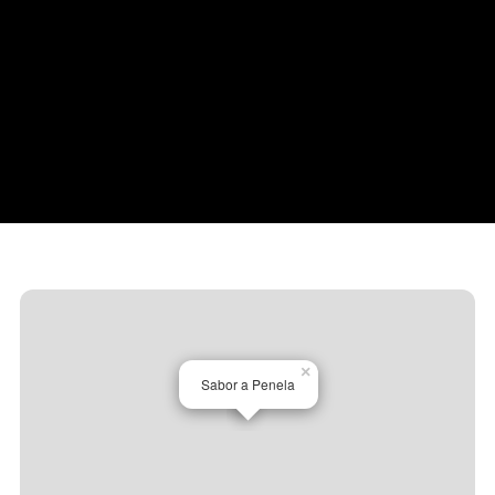
×
Sabor a Penela